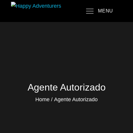
Skip
MENU
to
Happy Adventurers
The Fun Travel Agency
content
Agente Autorizado
Home
Agente Autorizado