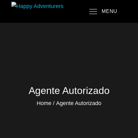
Skip
MENU
to
Happy Adventurers
The Fun Travel Agency
content
Agente Autorizado
Home
Agente Autorizado