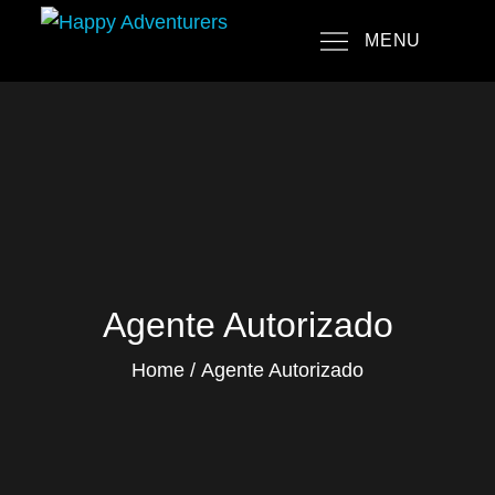
Skip
MENU
to
Happy Adventurers
The Fun Travel Agency
content
Agente Autorizado
Home
Agente Autorizado