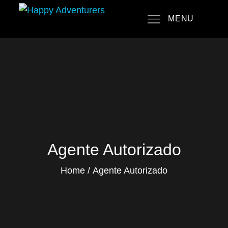
Skip
MENU
to
Happy Adventurers
The Fun Travel Agency
content
Agente Autorizado
Home
Agente Autorizado