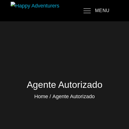
Skip
MENU
to
Happy Adventurers
The Fun Travel Agency
content
Agente Autorizado
Home
Agente Autorizado