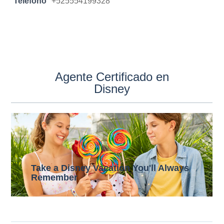
Teléfono
+525554199328