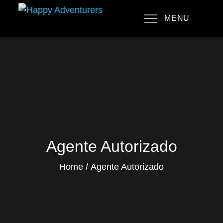
Skip
MENU
to
Happy Adventurers
The Fun Travel Agency
content
Agente Autorizado
Home
Agente Autorizado