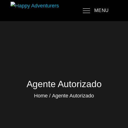
Skip
MENU
to
Happy Adventurers
The Fun Travel Agency
content
Agente Autorizado
Home
Agente Autorizado