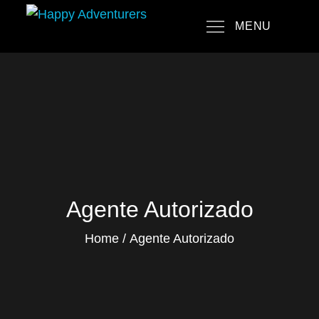
Skip
MENU
to
Happy Adventurers
The Fun Travel Agency
content
Agente Autorizado
Home
Agente Autorizado