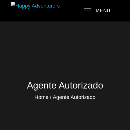
Skip
MENU
to
Happy Adventurers
The Fun Travel Agency
content
Agente Autorizado
Home
Agente Autorizado