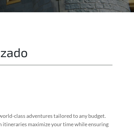
Destinations
Privacy
izado
 world-class adventures tailored to any budget.
m itineraries maximize your time while ensuring