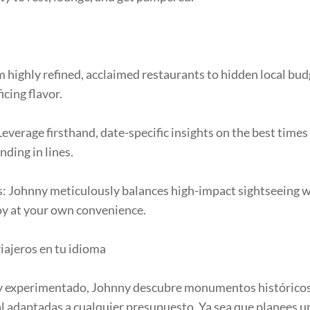
 highly refined, acclaimed restaurants to hidden local bud
cing flavor.
erage firsthand, date-specific insights on the best times 
nding in lines.
es: Johnny meticulously balances high-impact sightseeing 
joy at your own convenience.
iajeros en tu idioma
y experimentado, Johnny descubre monumentos históricos, 
l adaptadas a cualquier presupuesto. Ya sea que planees un