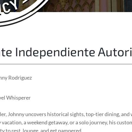
About Us
Free Quote
te Independiente Autor
nny Rodriguez
vel Whisperer
er, Johnny uncovers historical sights, top-tier dining, and
 vacation, a weekend getaway, or a solo journey, his custo
y to rest, lounge, and get pampered.