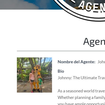
Happy Adventurers
The Fun Travel Agency
Agen
Nombre del Agente:
Joh
Bio
Johnny: The Ultimate Tra
As a seasoned world travel
Whether planning a family
you have ample opportunit