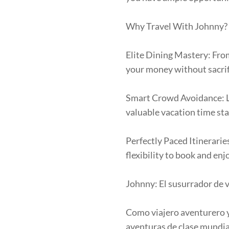
Why Travel With Johnny?
Elite Dining Mastery: From
your money without sacrifi
Smart Crowd Avoidance: Lev
valuable vacation time sta
Perfectly Paced Itinerari
flexibility to book and en
Johnny: El susurrador de v
Como viajero aventurero 
aventuras de clase mundia