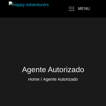
Skip
MENU
to
Happy Adventurers
The Fun Travel Agency
content
Agente Autorizado
Home
Agente Autorizado