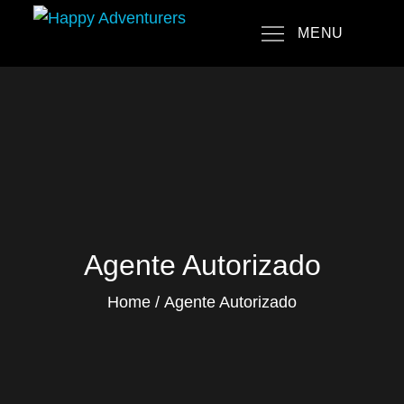
Skip
MENU
to
Happy Adventurers
The Fun Travel Agency
content
Agente Autorizado
Home
Agente Autorizado