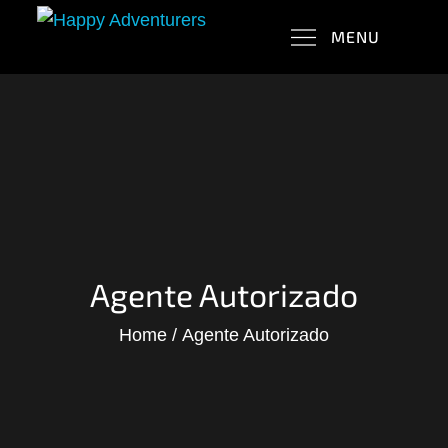
Skip
MENU
to
Happy Adventurers
The Fun Travel Agency
content
Agente Autorizado
Home
Agente Autorizado