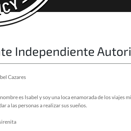
About Us
Free Quote
te Independiente Autor
abel Cazares
i nombre es Isabel y soy una loca enamorada de los viajes 
r a las personas a realizar sus sueños.
sirenita