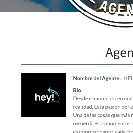
Happy Adventurers
The Fun Travel Agency
Agen
Nombre del Agente:
HEI
Bio
Desde el momento en que c
realidad. Esta pasión por 
Una de las cosas que más m
recuerda esos momentos de
es impresionante, cada el