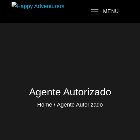
Skip
MENU
to
Happy Adventurers
The Fun Travel Agency
content
Agente Autorizado
Home
Agente Autorizado