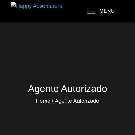
Skip
MENU
to
Happy Adventurers
The Fun Travel Agency
content
Agente Autorizado
Home
Agente Autorizado