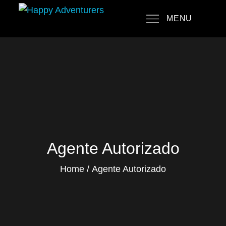
Skip
MENU
to
Happy Adventurers
The Fun Travel Agency
content
Agente Autorizado
Home
Agente Autorizado