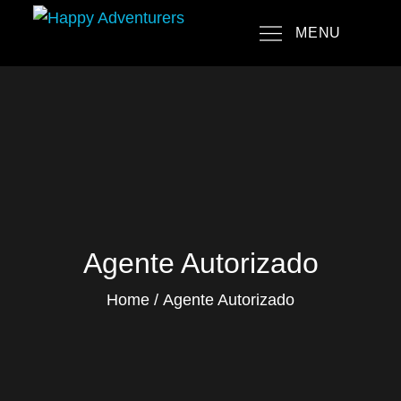
Skip
MENU
to
Happy Adventurers
The Fun Travel Agency
content
Agente Autorizado
Home
Agente Autorizado