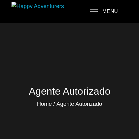
Skip
MENU
to
Happy Adventurers
The Fun Travel Agency
content
Agente Autorizado
Home
Agente Autorizado