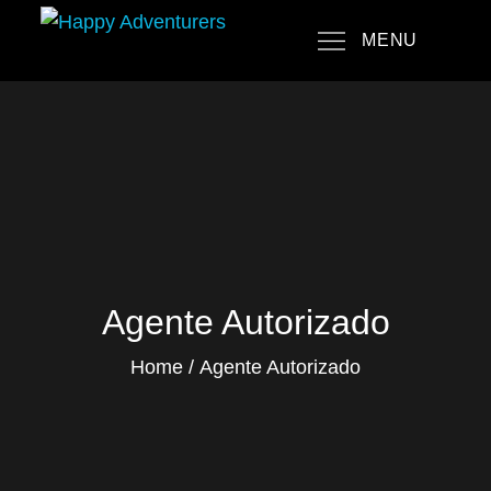
Skip
MENU
to
Happy Adventurers
The Fun Travel Agency
content
Agente Autorizado
Home
Agente Autorizado