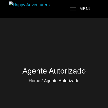
Skip
MENU
to
Happy Adventurers
The Fun Travel Agency
content
Agente Autorizado
Home
Agente Autorizado