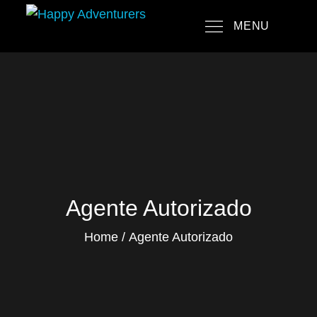
Skip
MENU
to
Happy Adventurers
The Fun Travel Agency
content
Agente Autorizado
Home
Agente Autorizado