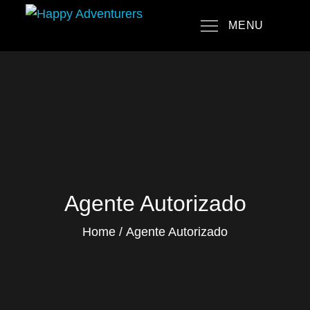
Skip
MENU
to
Happy Adventurers
The Fun Travel Agency
content
Agente Autorizado
Home
Agente Autorizado