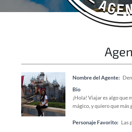
Happy Adventurers
The Fun Travel Agency
Agen
Nombre del Agente:
Den
Bio
¡Hola! Viajar es algo que 
mágico, y quiero que más g
Personaje Favorito:
Las 