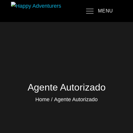
Skip
MENU
to
Happy Adventurers
The Fun Travel Agency
content
Agente Autorizado
Home
Agente Autorizado