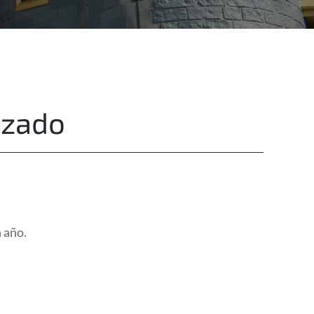
Destinations
Privacy
izado
 año.