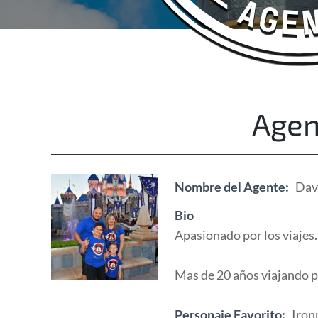
Happy Adventurers
The Fun Travel Agency
Agen
Nombre del Agente:
Dav
Bio
Apasionado por los viajes
Mas de 20 años viajando p
Personaje Favorito:
Iro