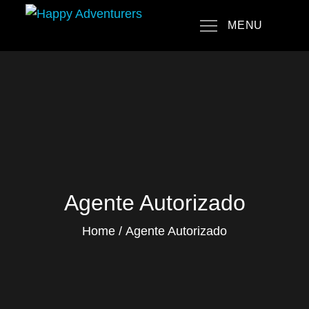
Skip
MENU
to
Happy Adventurers
The Fun Travel Agency
content
Agente Autorizado
Home
Agente Autorizado