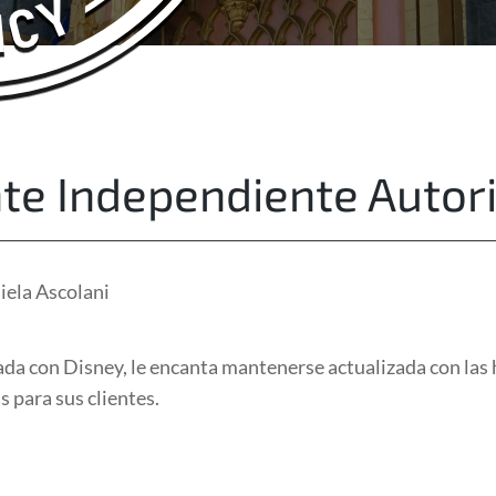
About Us
Free Quote
te Independiente Autor
iela Ascolani
ada con Disney, le encanta mantenerse actualizada con la
 para sus clientes.
l