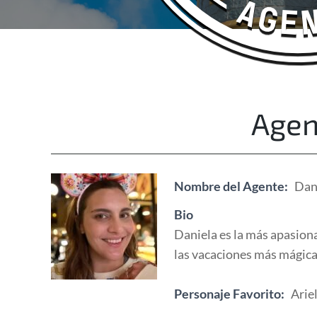
Happy Adventurers
The Fun Travel Agency
Agen
Nombre del Agente:
Dan
Bio
Daniela es la más apasion
las vacaciones más mágicas
Personaje Favorito:
Arie