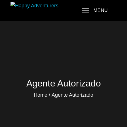
Skip
MENU
to
Happy Adventurers
The Fun Travel Agency
content
Agente Autorizado
Home
Agente Autorizado