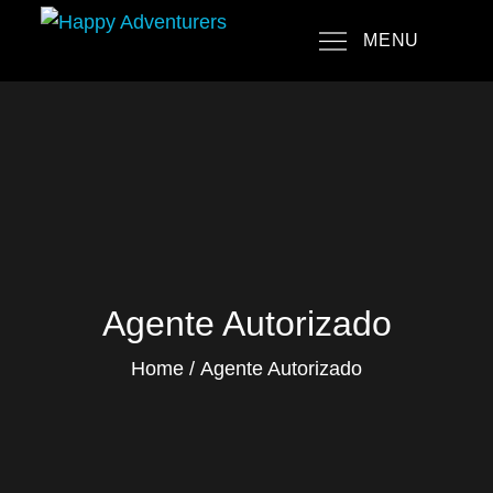
Skip
MENU
to
Happy Adventurers
The Fun Travel Agency
content
Agente Autorizado
Home
Agente Autorizado