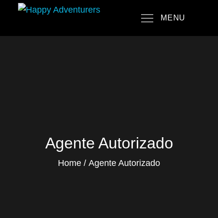
Skip
MENU
to
Happy Adventurers
The Fun Travel Agency
content
Agente Autorizado
Home
Agente Autorizado