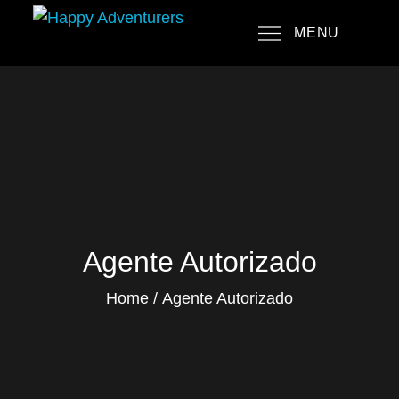
Skip
MENU
to
Happy Adventurers
The Fun Travel Agency
content
Agente Autorizado
Home
Agente Autorizado