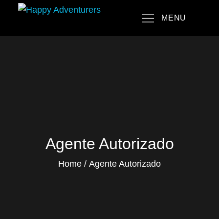
Skip
MENU
to
Happy Adventurers
The Fun Travel Agency
content
Agente Autorizado
Home
Agente Autorizado