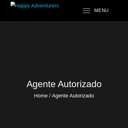
Skip
MENU
to
Happy Adventurers
The Fun Travel Agency
content
Agente Autorizado
Home
Agente Autorizado