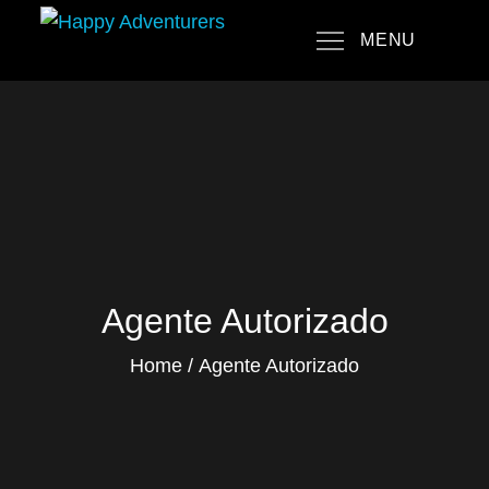
Skip
MENU
to
Happy Adventurers
The Fun Travel Agency
content
Agente Autorizado
Home
Agente Autorizado