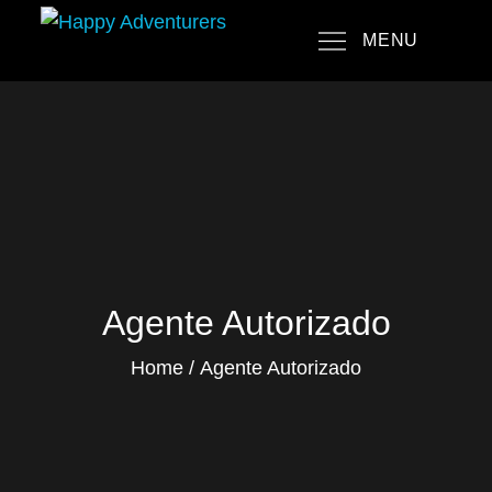
Skip
MENU
to
Happy Adventurers
The Fun Travel Agency
content
Agente Autorizado
Home
Agente Autorizado