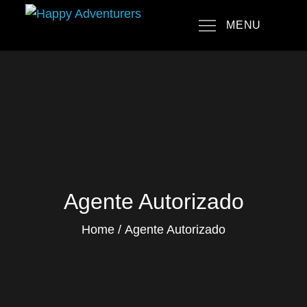
Skip
MENU
to
Happy Adventurers
The Fun Travel Agency
content
Agente Autorizado
Home
Agente Autorizado