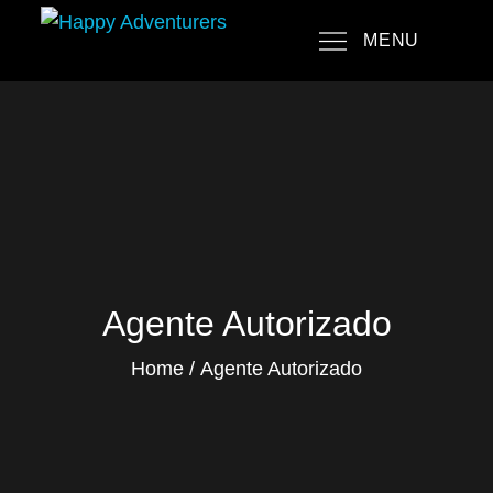
Skip
MENU
to
Happy Adventurers
The Fun Travel Agency
content
Agente Autorizado
Home
Agente Autorizado