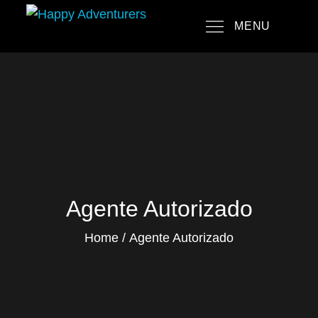
Skip
MENU
to
Happy Adventurers
The Fun Travel Agency
content
Agente Autorizado
Home
Agente Autorizado