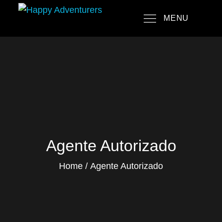
Skip
MENU
to
Happy Adventurers
The Fun Travel Agency
content
Agente Autorizado
Home
Agente Autorizado