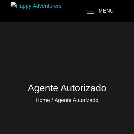
Skip
MENU
to
Happy Adventurers
The Fun Travel Agency
content
Agente Autorizado
Home
Agente Autorizado