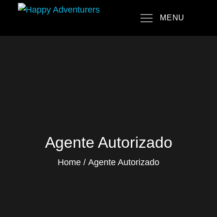
Skip
MENU
to
Happy Adventurers
The Fun Travel Agency
content
Agente Autorizado
Home
Agente Autorizado