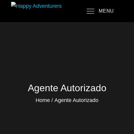
Skip
MENU
to
Happy Adventurers
The Fun Travel Agency
content
Agente Autorizado
Home
Agente Autorizado