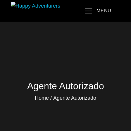
Skip
MENU
to
Happy Adventurers
The Fun Travel Agency
content
Agente Autorizado
Home
Agente Autorizado