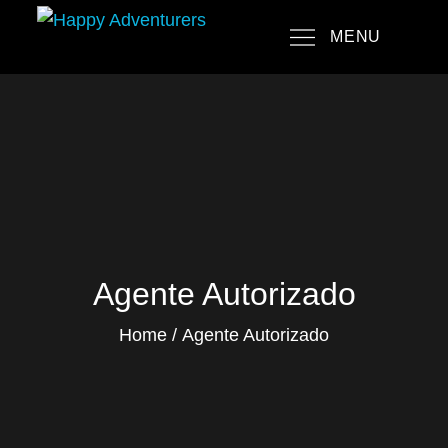
Skip
MENU
to
Happy Adventurers
The Fun Travel Agency
content
Agente Autorizado
Home
Agente Autorizado