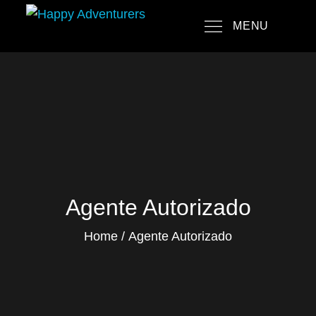
Skip
MENU
to
Happy Adventurers
The Fun Travel Agency
content
Agente Autorizado
Home
Agente Autorizado