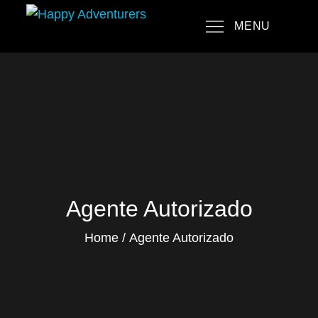
Skip
MENU
to
Happy Adventurers
The Fun Travel Agency
content
Agente Autorizado
Home
Agente Autorizado