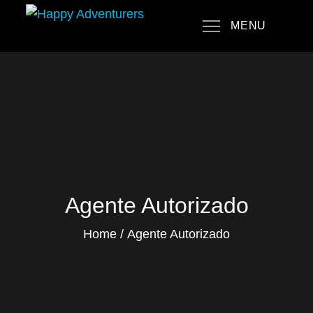
Skip
MENU
to
Happy Adventurers
The Fun Travel Agency
content
Agente Autorizado
Home
Agente Autorizado