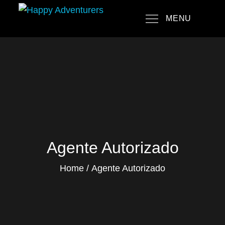
Skip
MENU
to
Happy Adventurers
The Fun Travel Agency
content
Agente Autorizado
Home
Agente Autorizado